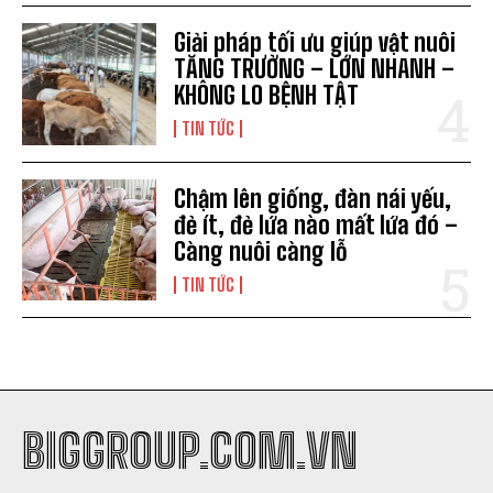
Giải pháp tối ưu giúp vật nuôi
TĂNG TRƯỞNG – LỚN NHANH –
KHÔNG LO BỆNH TẬT
TIN TỨC
Chậm lên giống, đàn nái yếu,
đẻ ít, đẻ lứa nào mất lứa đó –
Càng nuôi càng lỗ
TIN TỨC
BIGGROUP.COM.VN