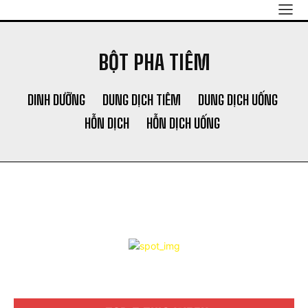
BIGGROUP NEWS
GIỚI THIỆU
BỘT PHA TIÊM
LIÊN HỆ
ĐIỀU KHOẢN SỬ DỤNG
DINH DƯỠNG
DUNG DỊCH TIÊM
DUNG DỊCH UỐNG
NEWSLETTER
HỖN DỊCH
HỖN DỊCH UỐNG