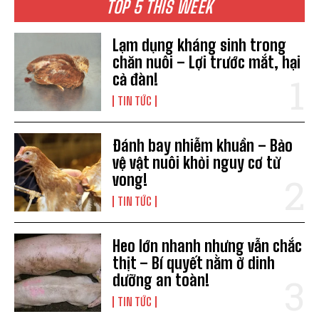
TOP 5 THIS WEEK
Lạm dụng kháng sinh trong
chăn nuôi – Lợi trước mắt, hại
cả đàn!
TIN TỨC
Đánh bay nhiễm khuẩn – Bảo
vệ vật nuôi khỏi nguy cơ tử
vong!
TIN TỨC
Heo lớn nhanh nhưng vẫn chắc
thịt – Bí quyết nằm ở dinh
dưỡng an toàn!
TIN TỨC