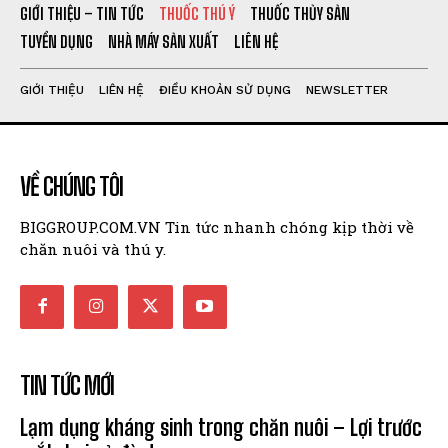
GIỚI THIỆU – TIN TỨC
THUỐC THÚ Ý
THUỐC THỦY SẢN
TUYỂN DỤNG
NHÀ MÁY SẢN XUẤT
LIÊN HỆ
GIỚI THIỆU
LIÊN HỆ
ĐIỀU KHOẢN SỬ DỤNG
NEWSLETTER
VỀ CHÚNG TÔI
BIGGROUP.COM.VN Tin tức nhanh chóng kịp thời về
chăn nuôi và thú y.
TIN TỨC MỚI
Lạm dụng kháng sinh trong chăn nuôi – Lợi trước