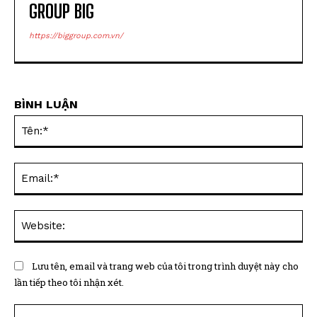
GROUP BIG
https://biggroup.com.vn/
BÌNH LUẬN
Tên
Ema
Web
Lưu tên, email và trang web của tôi trong trình duyệt này cho
lần tiếp theo tôi nhận xét.