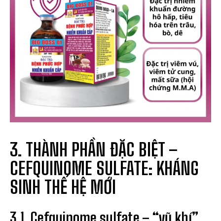
3. THÀNH PHẦN ĐẶC BIỆT –
CEFQUINOME SULFATE: KHÁNG
SINH THẾ HỆ MỚI
3.1. Cefquinome sulfate – “vũ khí”