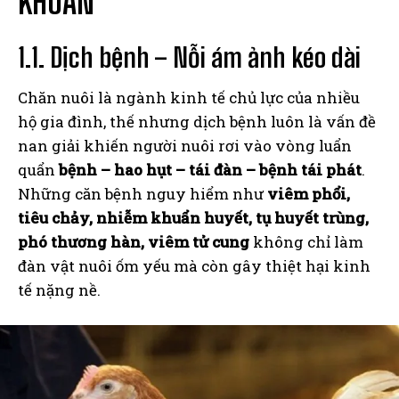
KHUẨN
1.1. Dịch bệnh – Nỗi ám ảnh kéo dài
Chăn nuôi là ngành kinh tế chủ lực của nhiều
hộ gia đình, thế nhưng dịch bệnh luôn là vấn đề
nan giải khiến người nuôi rơi vào vòng luẩn
quẩn
bệnh – hao hụt – tái đàn – bệnh tái phát
.
Những căn bệnh nguy hiểm như
viêm phổi,
tiêu chảy, nhiễm khuẩn huyết, tụ huyết trùng,
phó thương hàn, viêm tử cung
không chỉ làm
đàn vật nuôi ốm yếu mà còn gây thiệt hại kinh
tế nặng nề.