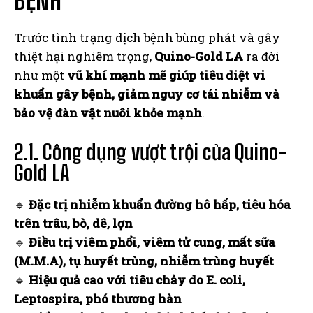
BỆNH
Trước tình trạng dịch bệnh bùng phát và gây
thiệt hại nghiêm trọng,
Quino-Gold LA
ra đời
như một
vũ khí mạnh mẽ giúp tiêu diệt vi
khuẩn gây bệnh, giảm nguy cơ tái nhiễm và
bảo vệ đàn vật nuôi khỏe mạnh
.
2.1. Công dụng vượt trội của Quino-
Gold LA
🔹
Đặc trị nhiễm khuẩn đường hô hấp, tiêu hóa
trên trâu, bò, dê, lợn
🔹
Điều trị viêm phổi, viêm tử cung, mất sữa
(M.M.A), tụ huyết trùng, nhiễm trùng huyết
🔹
Hiệu quả cao với tiêu chảy do E. coli,
Leptospira, phó thương hàn