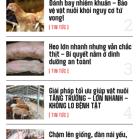
Đánh bay nhiễm khuẩn – Bảo
vệ vật nuôi khỏi nguy cơ tử
vong!
TIN TỨC
Heo lớn nhanh nhưng vẫn chắc
thịt – Bí quyết nằm ở dinh
dưỡng an toàn!
TIN TỨC
Giải pháp tối ưu giúp vật nuôi
TĂNG TRƯỞNG – LỚN NHANH –
KHÔNG LO BỆNH TẬT
TIN TỨC
Chậm lên giống, đàn nái yếu,