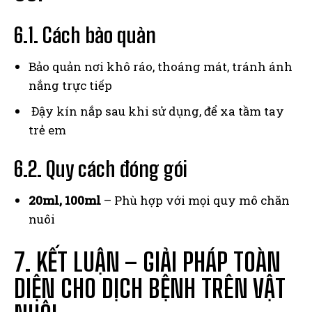
6.1. Cách bảo quản
Bảo quản nơi khô ráo, thoáng mát, tránh ánh
nắng trực tiếp
Đậy kín nắp sau khi sử dụng, để xa tầm tay
trẻ em
6.2. Quy cách đóng gói
20ml, 100ml
– Phù hợp với mọi quy mô chăn
nuôi
7. KẾT LUẬN – GIẢI PHÁP TOÀN
DIỆN CHO DỊCH BỆNH TRÊN VẬT