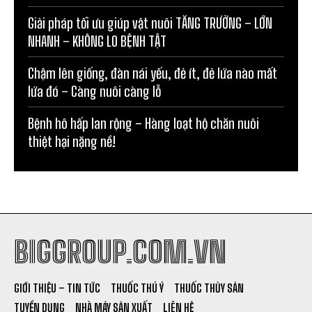
Giải pháp tối ưu giúp vật nuôi TĂNG TRƯỞNG – LỚN
NHANH – KHÔNG LO BỆNH TẬT
Chậm lên giống, đàn nái yếu, đẻ ít, đẻ lứa nào mất
lứa đó – Càng nuôi càng lỗ
Bệnh hô hấp lan rộng – Hàng loạt hộ chăn nuôi
thiệt hại nặng nề!
BIGGROUP.COM.VN
GIỚI THIỆU – TIN TỨC
THUỐC THÚ Ý
THUỐC THỦY SẢN
TUYỂN DỤNG
NHÀ MÁY SẢN XUẤT
LIÊN HỆ