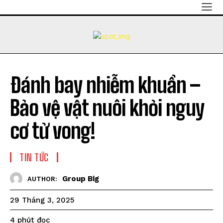
Đánh bay nhiễm khuẩn –
Bảo vệ vật nuôi khỏi nguy
cơ tử vong!
TIN TỨC
Group Big
AUTHOR:
29 Tháng 3, 2025
đọc
4
phút