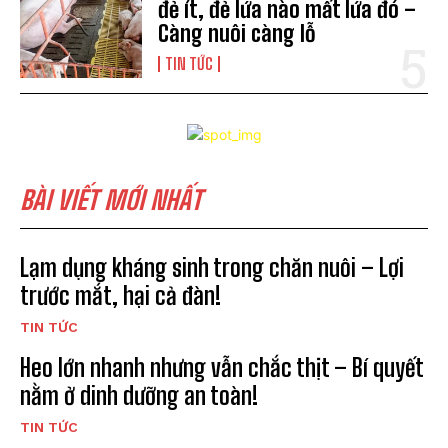
đẻ ít, đẻ lứa nào mất lứa đó –
Càng nuôi càng lỗ
TIN TỨC
BÀI VIẾT MỚI NHẤT
Lạm dụng kháng sinh trong chăn nuôi – Lợi
trước mắt, hại cả đàn!
TIN TỨC
Heo lớn nhanh nhưng vẫn chắc thịt – Bí quyết
nằm ở dinh dưỡng an toàn!
TIN TỨC