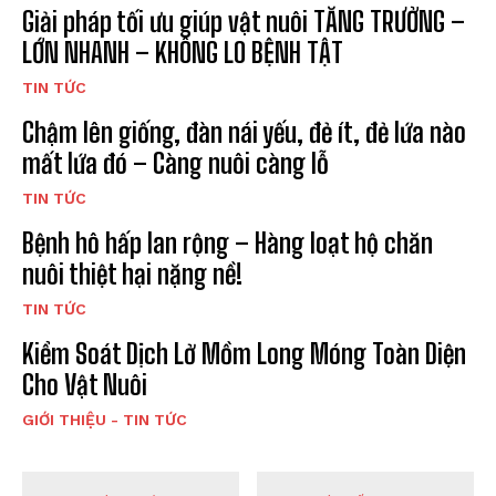
Giải pháp tối ưu giúp vật nuôi TĂNG TRƯỞNG –
LỚN NHANH – KHÔNG LO BỆNH TẬT
TIN TỨC
Chậm lên giống, đàn nái yếu, đẻ ít, đẻ lứa nào
mất lứa đó – Càng nuôi càng lỗ
TIN TỨC
Bệnh hô hấp lan rộng – Hàng loạt hộ chăn
nuôi thiệt hại nặng nề!
TIN TỨC
Kiểm Soát Dịch Lở Mồm Long Móng Toàn Diện
Cho Vật Nuôi
GIỚI THIỆU - TIN TỨC