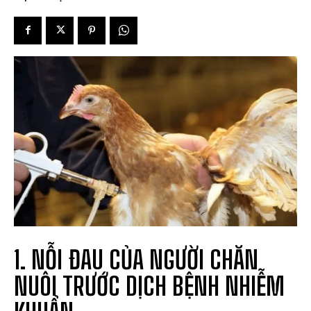
1. NỖI ĐAU CỦA NGƯỜI CHĂN
NUÔI TRƯỚC DỊCH BỆNH NHIỄM