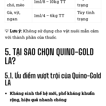
1ml/8 – 10kg TT
chó, mèo
trạng
Gà, vịt,
Tùy tình
1ml/4 – 6kg TT
ngan
trạng
💡
Lưu ý:
Không sử dụng cho vật nuôi mẫn cảm
với thành phần của thuốc.
5. TẠI SAO CHỌN QUINO-GOLD
LA?
5.1. Ưu điểm vượt trội của Quino-Gold
LA
Kháng sinh thế hệ mới, phổ kháng khuẩn
rộng, hiệu quả nhanh chóng