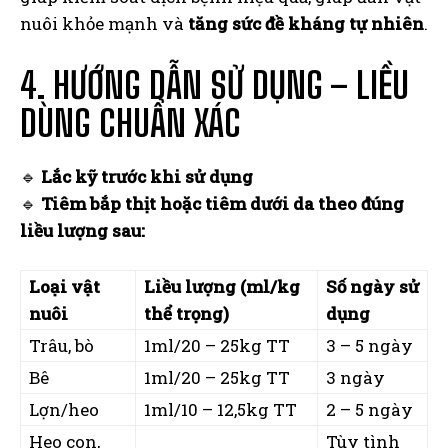
nuôi khỏe mạnh và
tăng sức đề kháng tự nhiên
.
4. HƯỚNG DẪN SỬ DỤNG – LIỀU
DÙNG CHUẨN XÁC
🔹
Lắc kỹ trước khi sử dụng
🔹
Tiêm bắp thịt hoặc tiêm dưới da theo đúng
liều lượng sau:
Loại vật
Liều lượng (ml/kg
Số ngày sử
nuôi
thể trọng)
dụng
Trâu, bò
1ml/20 – 25kg TT
3 – 5 ngày
Bê
1ml/20 – 25kg TT
3 ngày
Lợn/heo
1ml/10 – 12,5kg TT
2 – 5 ngày
Heo con,
Tùy tình